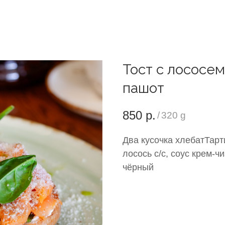
Тост с лососем
пашот
850
р.
/
320 g
Два кусочка хлебатТарт
лосось с/с, соус крем-ч
чёрный