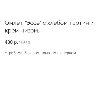
Омлет "Эссе" с хлебом тартин и
крем-чизом.
480
р.
/
190 g
с грибами, беконом, томатами и перцем