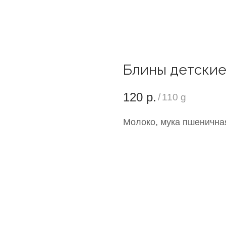
Блины детски
120
р.
/
110 g
Молоко, мука пшеничная