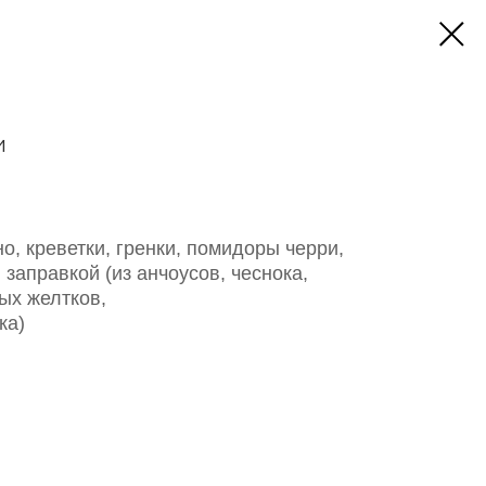
и
о, креветки, гренки, помидоры черри,
заправкой (из анчоусов, чеснока,
ых желтков,
ка)