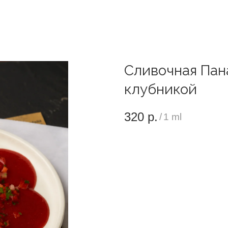
Сливочная Пан
клубникой
320
р.
/
1 ml